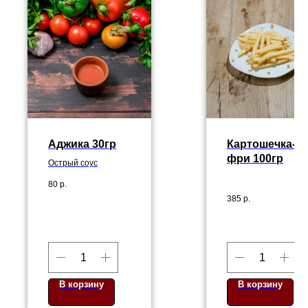
Аджика 30гр
Картошечка-
фри 100гр
Острый соус
80
р.
385
р.
В корзину
В корзину