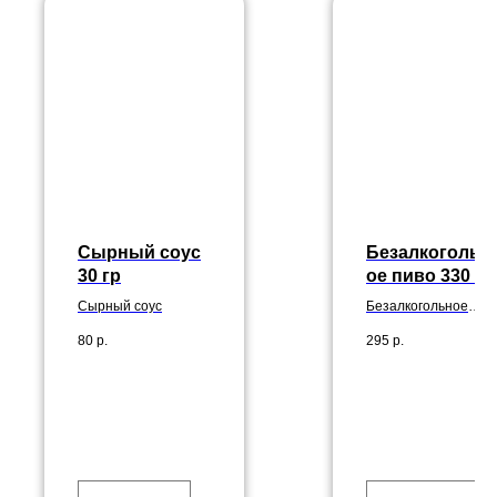
Сырный соус
Безалкогольн
30 гр
ое пиво 330 м
Сырный соус
Безалкогольное
пенное из Чехии.
80
р.
295
р.
Сварено по
технологии
холодного
охмеления: на
поздних стадиях
брожения в чан с
пивом
дополнительно