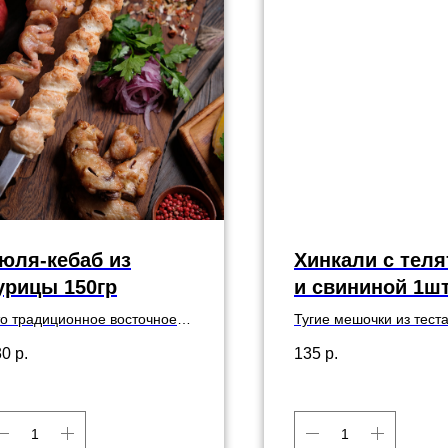
юля-кебаб из
Хинкали с тел
урицы 150гр
и свининой 1ш
о традиционное восточное
Тугие мешочки из теста
юдо, приготовленное на
начинкой из сочной св
30
р.
135
р.
лях, из мелко-рубленного
телятины с добавлени
риного филе, с репчатым
и грузинских специй
ком. Гарнируется свежей
ленью, маринованным
ком, лавашом