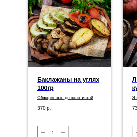
Баклажаны на углях
Л
100гр
к
Обжаренные до золотистой
Эт
корочки баклажаны
бл
370
р.
7
уг
ку
лу
зе
лу