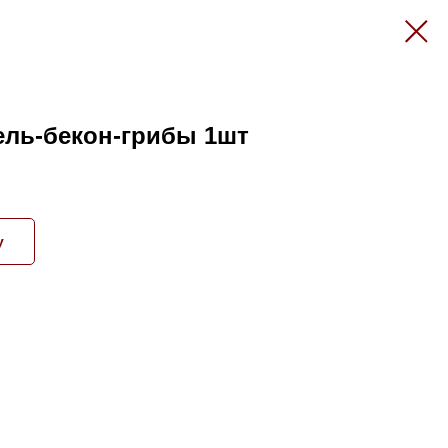
ель-бекон-грибы 1шт
у