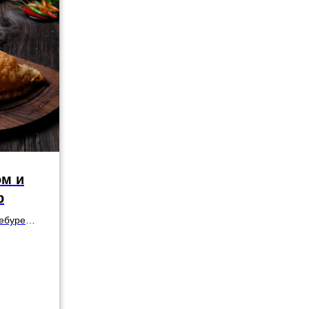
ом и
р
ебурек в
ром
ского
онким,