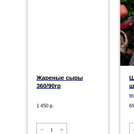
Жареные сыры
Ш
360/90гр
ш
Мя
св
1 450
р.
6
ро
пр
по
ма