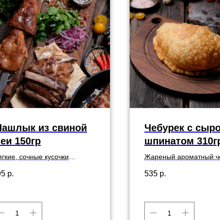
ашлык из свиной
Чебурек с сыр
еи 150гр
шпинатом 310г
гкие, сочные кусочки
Жареный ароматный ч
инины, маринованные с
виде полумесяца с сы
95
р.
535
р.
змарином и аджикой,
отличается от классиче
иготовленные на углях и
рецепта- начинкой, и т
даются на лаваше и с
изысканным вкусом.
ринованным луком.