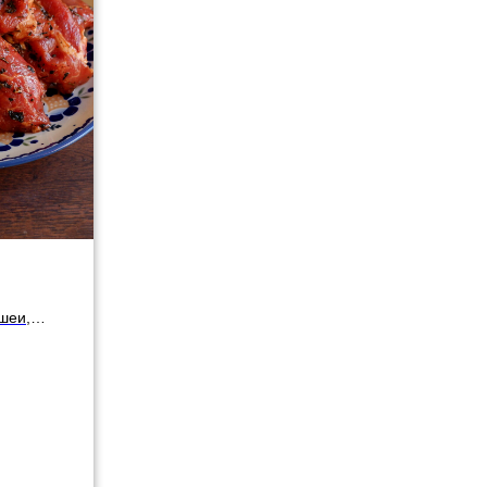
шеи,
,