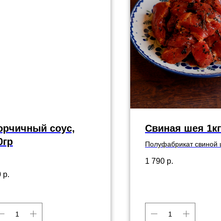
орчичный соус,
Свиная шея 1кг
0гр
Полуфабрикат свиной 
открой вакуумный пакет
1 790
р.
положи на мангал и
0
р.
наслаждайся)