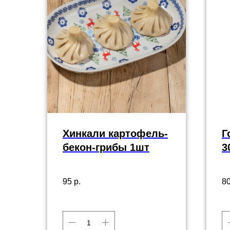
Хинкали картофель-
Г
бекон-грибы 1шт
3
95
р.
8