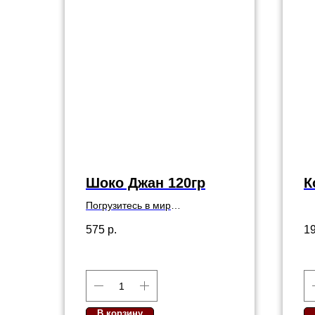
Шоко Джан 120гр
К
Погрузитесь в мир
наслаждения с нашим
575
р.
1
десертом — нежная текстура
бисквита, обогащённая
глубоким вкусом шоколада,
гармонично сочетается с
изысканными нотками
ванильного и шоколадного
В корзину