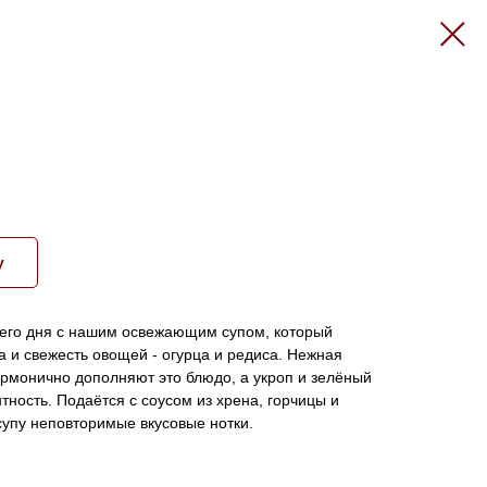
у
него дня с нашим освежающим супом, который
а и свежесть овощей - огурца и редиса. Нежная
армонично дополняют это блюдо, а укроп и зелёный
тность. Подаётся с соусом из хрена, горчицы и
упу неповторимые вкусовые нотки.