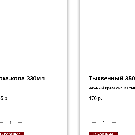
ока-кола 330мл
Тыквенный 350
нежный крем суп из ты
маслом нуазет
95
р.
470
р.
В корзину
В корзину